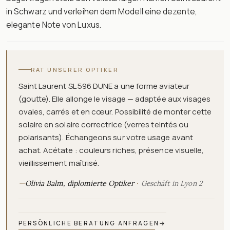
in Schwarz und verleihen dem Modell eine dezente,
elegante Note von Luxus.
RAT UNSERER OPTIKER
Saint Laurent SL 596 DUNE a une forme aviateur
(goutte). Elle allonge le visage — adaptée aux visages
ovales, carrés et en cœur. Possibilité de monter cette
solaire en solaire correctrice (verres teintés ou
polarisants). Échangeons sur votre usage avant
achat. Acétate : couleurs riches, présence visuelle,
vieillissement maîtrisé.
—
Olivia Balm, diplomierte Optiker
Geschäft in Lyon 2
PERSÖNLICHE BERATUNG ANFRAGEN
→