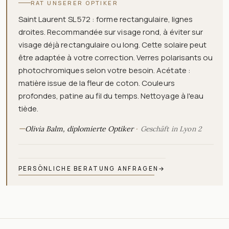
RAT UNSERER OPTIKER
Saint Laurent SL 572 : forme rectangulaire, lignes
droites. Recommandée sur visage rond, à éviter sur
visage déjà rectangulaire ou long. Cette solaire peut
être adaptée à votre correction. Verres polarisants ou
photochromiques selon votre besoin. Acétate :
matière issue de la fleur de coton. Couleurs
profondes, patine au fil du temps. Nettoyage à l'eau
tiède.
—
Olivia Balm, diplomierte Optiker
Geschäft in Lyon 2
PERSÖNLICHE BERATUNG ANFRAGEN
→