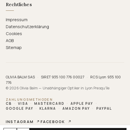
Rechtliches
Impressum
Datenschutzerklärung
Cookies
AGB
Sitemap
OLIVIA BALM SAS
·
SIRET 935 100 776 00027
·
RCS Lyon 935 100
776
© 2026 Olivia Balm — Unabhängiger Optiker in Lyon Presqu'île
ZAHLUNGSMETHODEN
CB
·
VISA
·
MASTERCARD
·
APPLE PAY
·
GOOGLE PAY
·
KLARNA
·
AMAZON PAY
·
PAYPAL
INSTAGRAM
↗
FACEBOOK
↗