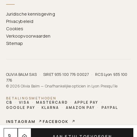
Juridische kennisgeving
Privacybeleid
Cookies
Verkoopvoorwaarden
Sitemap
OLIVIA BALM SAS
·
SIRET 935 100 776 00027
·
RCS Lyon 935 100
776
© 2026 Olivia Balm — Onafhankelijke opticien in Lyon Presqu'île
BETALINGSMETHODEN
CB
·
VISA
·
MASTERCARD
·
APPLE PAY
·
GOOGLE PAY
·
KLARNA
·
AMAZON PAY
·
PAYPAL
INSTAGRAM
↗
FACEBOOK
↗
OLIVIA BALM
AAN ETUI TOEVOEGEN