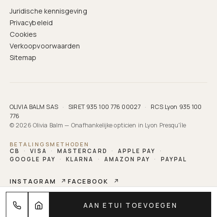
Juridische kennisgeving
Privacybeleid
Cookies
Verkoopvoorwaarden
Sitemap
OLIVIA BALM SAS
·
SIRET 935 100 776 00027
·
RCS Lyon 935 100
776
© 2026 Olivia Balm — Onafhankelijke opticien in Lyon Presqu'île
BETALINGSMETHODEN
CB
·
VISA
·
MASTERCARD
·
APPLE PAY
·
GOOGLE PAY
·
KLARNA
·
AMAZON PAY
·
PAYPAL
INSTAGRAM
↗
FACEBOOK
↗
OLIVIA BALM
AAN ETUI TOEVOEGEN