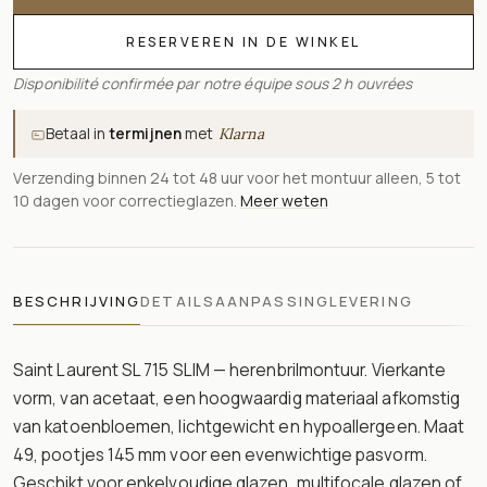
RESERVEREN IN DE WINKEL
Disponibilité confirmée par notre équipe sous 2 h ouvrées
Betaal in
termijnen
met
Klarna
Verzending binnen 24 tot 48 uur voor het montuur alleen, 5 tot
10 dagen voor correctieglazen.
Meer weten
BESCHRIJVING
DETAILS
AANPASSING
LEVERING
Saint Laurent SL 715 SLIM — herenbrilmontuur. Vierkante
vorm, van acetaat, een hoogwaardig materiaal afkomstig
van katoenbloemen, lichtgewicht en hypoallergeen. Maat
49, pootjes 145 mm voor een evenwichtige pasvorm.
Geschikt voor enkelvoudige glazen, multifocale glazen of