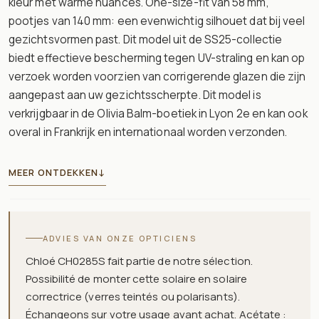
kleur met warme nuances. One-size-fit van 58 mm,
pootjes van 140 mm: een evenwichtig silhouet dat bij veel
gezichtsvormen past. Dit model uit de SS25-collectie
biedt effectieve bescherming tegen UV-straling en kan op
verzoek worden voorzien van corrigerende glazen die zijn
aangepast aan uw gezichtsscherpte. Dit model is
verkrijgbaar in de Olivia Balm-boetiek in Lyon 2e en kan ook
overal in Frankrijk en internationaal worden verzonden.
MEER ONTDEKKEN
↓
ADVIES VAN ONZE OPTICIENS
Chloé CH0285S fait partie de notre sélection.
Possibilité de monter cette solaire en solaire
correctrice (verres teintés ou polarisants).
Échangeons sur votre usage avant achat. Acétate :