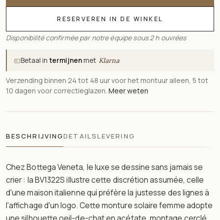
RESERVEREN IN DE WINKEL
Disponibilité confirmée par notre équipe sous 2 h ouvrées
Betaal in
termijnen
met
Klarna
Verzending binnen 24 tot 48 uur voor het montuur alleen, 5 tot
10 dagen voor correctieglazen.
Meer weten
BESCHRIJVING
DETAILS
LEVERING
Chez Bottega Veneta, le luxe se dessine sans jamais se
crier : la BV1322S illustre cette discrétion assumée, celle
d'une maison italienne qui préfère la justesse des lignes à
l'affichage d'un logo. Cette monture solaire femme adopte
une silhouette oeil-de-chat en acétate, montage cerclé,