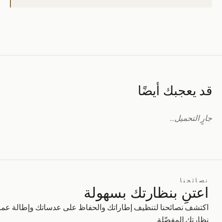
قد يعجبك أيضًا
جارٍ التحميل…
نصائحنا
اعتنِ بنظارتك بسهولة
اكتشف نصائحنا لتنظيف إطاراتك والحفاظ على عدساتك وإطالة عمر
نظارتك المفضّلة.