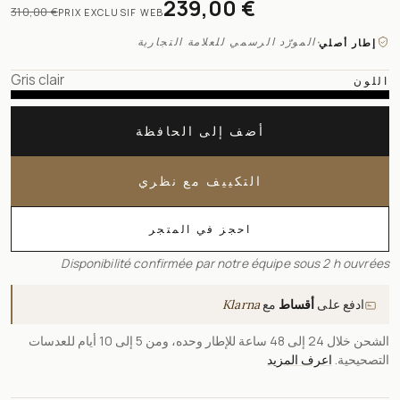
239,00 €
310,00 €
PRIX EXCLUSIF WEB
·
المورّد الرسمي للعلامة التجارية
إطار أصلي
Gris clair
اللون
أضف إلى الحافظة
التكييف مع نظري
احجز في المتجر
Disponibilité confirmée par notre équipe sous 2 h ouvrées
ادفع على
أقساط
مع
Klarna
الشحن خلال 24 إلى 48 ساعة للإطار وحده، ومن 5 إلى 10 أيام للعدسات
التصحيحية.
اعرف المزيد