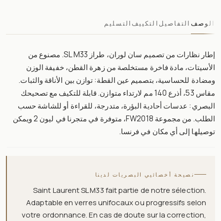
الوصف
التفاصيل
التكييف
التسليم
إطار نظارات من تصميم سان لوران، طراز SL M33. مصنوع من
الأسيتات، مادة فاخرة مستخلصة من زهرة القطن، خفيفة الوزن
ومضادة للحساسية، بتصميم عين القطة: توازن بين الأناقة والثبات.
مقاس 53، أذرع 140 مم لارتداء متوازن. قابلة للتكيف مع تصحيحك
البصري: عدسات أحادية البؤرة، متدرجة، للقراءة أو للشاشة حسب
الطلب. من مجموعة FW2018، متوفرة في متجرنا في ليون 2 ويمكن
توصيلها إلى أي مكان في فرنسا.
نصيحة أخصائيي البصريات لدينا
Saint Laurent SL M33 fait partie de notre sélection.
Adaptable en verres unifocaux ou progressifs selon
votre ordonnance. En cas de doute sur la correction,