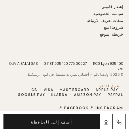
إشعار قانوني
سياسة الخصوصية
ملفات تعريف الارتباط
شروط البيع
خريطة الموقع
OLIVIA BALM SAS
·
SIRET 935 100 776 00027
·
RCS Lyon 935 100
776
© 2026 أوليفيا بالم — أخصائي بصريات مستقل في ليون بريسكييل
طرق الدفع
CB
·
VISA
·
MASTERCARD
·
APPLE PAY
·
GOOGLE PAY
·
KLARNA
·
AMAZON PAY
·
PAYPAL
↗
FACEBOOK
↗
INSTAGRAM
OLIVIA BALM
أضف إلى الحافظة