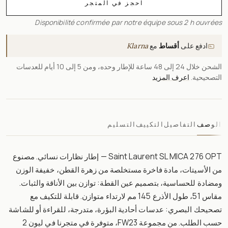
احجز في المتجر
Disponibilité confirmée par notre équipe sous 2 h ouvrées
ادفع على
أقساط
مع
Klarna
الشحن خلال 24 إلى 48 ساعة للإطار وحده، ومن 5 إلى 10 أيام للعدسات
التصحيحية.
اعرف المزيد
الوصف
التفاصيل
التكييف
التسليم
Saint Laurent SL MICA 276 OPT — إطار نظارات نسائي. مصنوع
من الأسيتات، مادة فاخرة مستخلصة من زهرة القطن، خفيفة الوزن
ومضادة للحساسية، بتصميم عين القطة: توازن بين الأناقة والثبات.
مقاس 51، طول الأذرع 145 مم لارتداء متوازن. قابلة للتكيف مع
تصحيحك البصري: عدسات أحادية البؤرة، متدرجة، للقراءة أو للشاشة
حسب الطلب. من مجموعة FW23، متوفرة في متجرنا في ليون 2