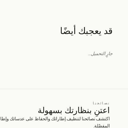
قد يعجبك أيضًا
جارٍ التحميل…
نصائحنا
اعتنِ بنظارتك بسهولة
اكتشف نصائحنا لتنظيف إطاراتك والحفاظ على عدساتك وإطال
المفضّلة.