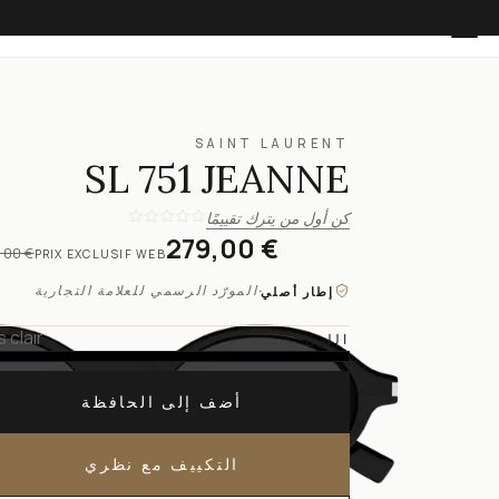
SAINT LAURENT
SL 751 JEANNE
كن أول من يترك تقييمًا
279,00 €
,00 €
PRIX EXCLUSIF WEB
·
المورّد الرسمي للعلامة التجارية
إطار أصلي
s clair
اللون
أضف إلى الحافظة
التكييف مع نظري