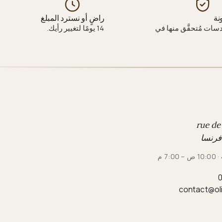
نة
راضٍ أو نسترد المبلغ
دسات مُتحقَّق منها في
14 يومًا لتغيير رأيك.
7: م
0
contact@ol