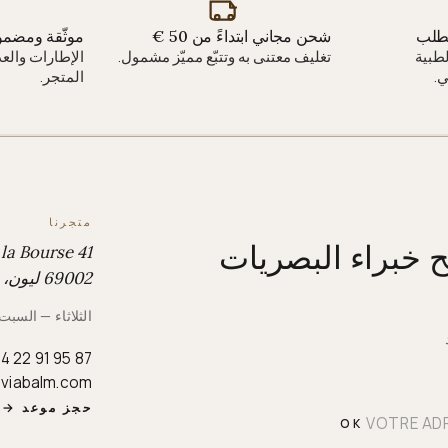
لطلب
شحن مجاني ابتداءً من 50 €
موثّقة ومضمو
طبية
تغليف معتنى به وتتبّع مميّز مشمول.
الإطارات والع
.
المتجر.
متجرنا
ح خبراء البصريات
41 rue de la Bourse
69002 ليون، فرنسا
الثلاثاء — السبت · 10:00 ص – 00
4 22 91 95 87
iviabalm.com
حجز موعد
→
OK