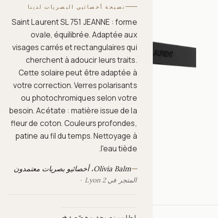
نصيحة أخصائيي البصريات لدينا
Saint Laurent SL 751 JEANNE : forme
ovale, équilibrée. Adaptée aux
visages carrés et rectangulaires qui
cherchent à adoucir leurs traits.
Cette solaire peut être adaptée à
votre correction. Verres polarisants
ou photochromiques selon votre
besoin. Acétate : matière issue de la
fleur de coton. Couleurs profondes,
patine au fil du temps. Nettoyage à
l'eau tiède.
—
Olivia Balm، أخصائيو بصريات معتمدون
المتجر في Lyon 2
اطلب نصيحة مخصّصة
→