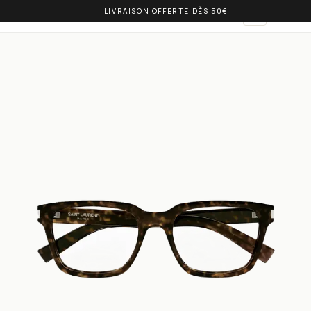
LIVRAISON OFFERTE DÈS 50€
OLIVIA BALM
AR