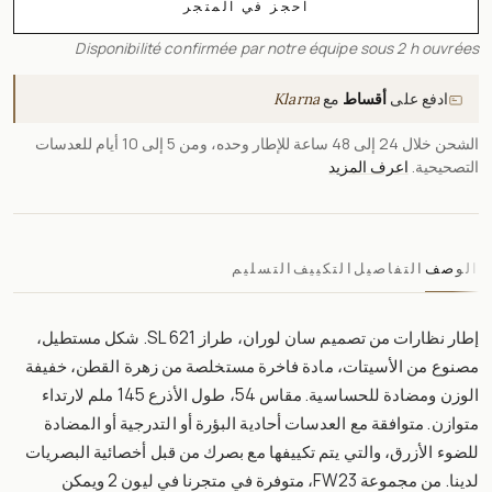
احجز في المتجر
Disponibilité confirmée par notre équipe sous 2 h ouvrées
ادفع على
أقساط
مع
Klarna
الشحن خلال 24 إلى 48 ساعة للإطار وحده، ومن 5 إلى 10 أيام للعدسات
التصحيحية.
اعرف المزيد
الوصف
التفاصيل
التكييف
التسليم
إطار نظارات من تصميم سان لوران، طراز SL 621. شكل مستطيل،
مصنوع من الأسيتات، مادة فاخرة مستخلصة من زهرة القطن، خفيفة
الوزن ومضادة للحساسية. مقاس 54، طول الأذرع 145 ملم لارتداء
متوازن. متوافقة مع العدسات أحادية البؤرة أو التدرجية أو المضادة
للضوء الأزرق، والتي يتم تكييفها مع بصرك من قبل أخصائية البصريات
لدينا. من مجموعة FW23، متوفرة في متجرنا في ليون 2 ويمكن