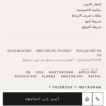
إشعار قانوني
سياسة الخصوصية
ملفات تعريف الارتباط
شروط البيع
خريطة الموقع
OLIVIA BALM SAS
·
SIRET 935 100 776 00027
·
RCS Lyon 935 100
776
© 2026 أوليفيا بالم — أخصائي بصريات مستقل في ليون بريسكييل
طرق الدفع
CB
·
VISA
·
MASTERCARD
·
APPLE PAY
·
GOOGLE PAY
·
KLARNA
·
AMAZON PAY
·
PAYPAL
↗
FACEBOOK
↗
INSTAGRAM
OLIVIA BALM
أضف إلى الحافظة