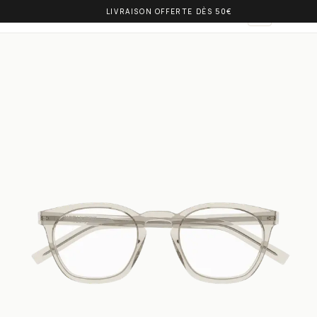
LIVRAISON OFFERTE DÈS 50€
OLIVIA BALM
AR