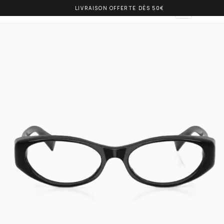
LIVRAISON OFFERTE DÈS 50€
OLIVIA BALM
AR