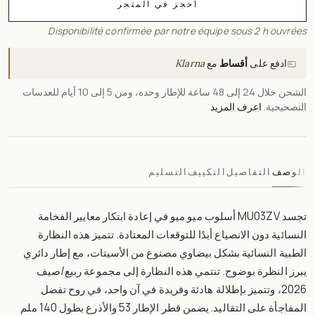
احجز في المتجر
Disponibilité confirmée par notre équipe sous 2 h ouvrées
ادفع على
أقساط
مع
Klarna
الشحن خلال 24 إلى 48 ساعة للإطار وحده، ومن 5 إلى 10 أيام للعدسات
التصحيحية.
اعرف المزيد
الوصف
التفاصيل
التكييف
التسليم
تجسد MU03ZV أسلوب ميو ميو في إعادة ابتكار معايير الفخامة
النسائية دون الانصياع أبدًا للتوقعات المعتادة. تتميز هذه النظارة
الطبية النسائية بشكل بيضاوي مصنوع من الأسيتات، مع إطار دائري
يبرز النظرة بوضوح. تنتمي هذه النظارة إلى مجموعة ربيع/صيف
2026، وتتميز بإطلالة هادئة وفريدة في آن واحد، في روح تفضل
المفاجأة على التقاليد. يضمن قطر الإطار 53 والأذرع بطول 140 ملم