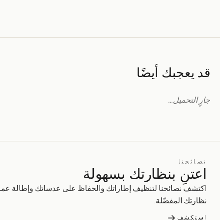
قد يعجبك أيضًا
جارٍ التحميل…
نصائحنا
اعتنِ بنظارتك بسهولة
اكتشف نصائحنا لتنظيف إطاراتك والحفاظ على عدساتك وإطالة عمر
نظارتك المفضّلة.
→
استكشف