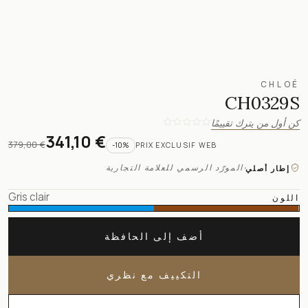
CHLOÉ
CH0329S
كن أول من يترك تقييمًا
341,10 €
379,00 €
-
10
%
PRIX EXCLUSIF WEB
·
المورّد الرسمي للعلامة التجارية
إطار أصلي
Gris clair
اللون
أضف إلى الحافظة
التكييف مع نظري