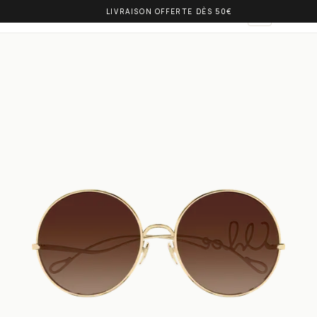
LIVRAISON OFFERTE DÈS 50€
OLIVIA BALM
AR