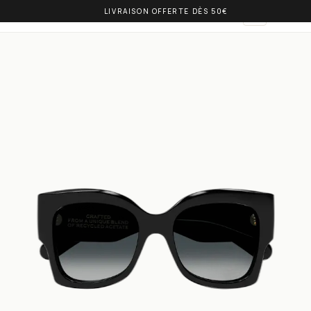
LIVRAISON OFFERTE DÈS 50€
OLIVIA BALM
AR