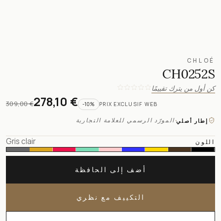
CHLOÉ
CH0252S
كن أول من يترك تقييمًا
278,10 €
309,00 €
-
10
%
PRIX EXCLUSIF WEB
·
المورّد الرسمي للعلامة التجارية
إطار أصلي
Gris clair
اللون
أضف إلى الحافظة
التكييف مع نظري