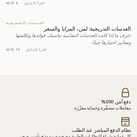
اقرأ الدليل
·
6 MIN
العدسات التصحيحية
العدسات التدريجية: لمن، المزايا والسعر
اعرف ما إذا كانت العدسات التقدّمية تناسبك: فوائدها وتكلفتها
ومعايير اختيارها جيدًا.
اقرأ الدليل
·
10 MIN
دفع آمن 100%
معاملات مشفّرة وحماية معزّزة.
نظام الدفع المباشر عند الطلب
كل عملية شراء للنظارات الطبية مصحوبة بنموذج تأمين صحي.