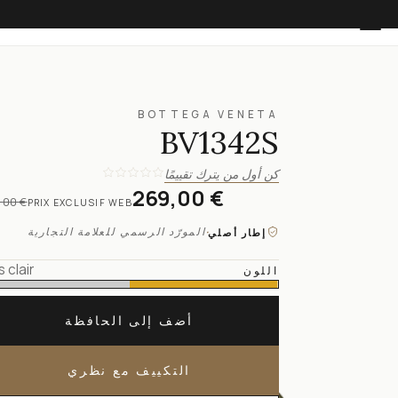
BOTTEGA VENETA
BV1342S
كن أول من يترك تقييمًا
269,00 €
,00 €
PRIX EXCLUSIF WEB
·
المورّد الرسمي للعلامة التجارية
إطار أصلي
s clair
اللون
أضف إلى الحافظة
التكييف مع نظري