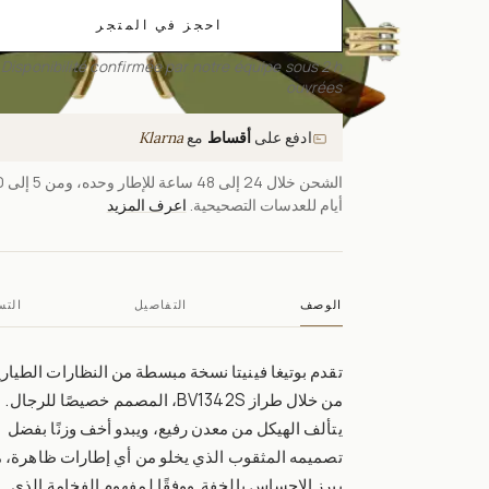
احجز في المتجر
Disponibilité confirmée par notre équipe sous 2 h
ouvrées
ادفع على
أقساط
مع
Klarna
الشحن خلال 24
أيام للعدسات التصحيحية.
اعرف المزيد
الوصف
التفاصيل
التس
تقدم بوتيغا فينيتا نسخة مبسطة من النظارات الطياري
من خلال طراز BV1342S، المصمم خصيصًا للرجال.
يتألف الهيكل من معدن رفيع، ويبدو أخف وزنًا بفضل
تصميمه المثقوب الذي يخلو من أي إطارات ظاهرة، م
يبرز الإحساس بالخفة. ووفقًا لمفهوم الفخامة الذي