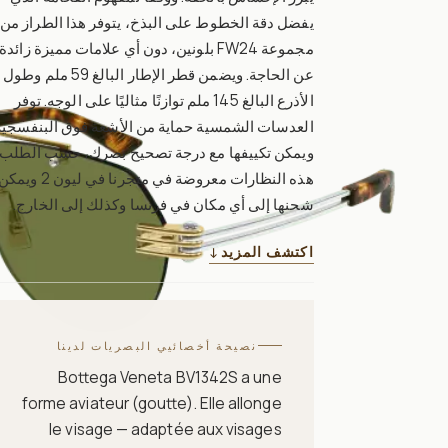
يفضل دقة الخطوط على البذخ، يتوفر هذا الطراز من
مجموعة FW24 بلونين، دون أي علامات مميزة زائدة
عن الحاجة. ويضمن قطر الإطار البالغ 59 ملم وطول
الأذرع البالغ 145 ملم توازنًا مثاليًا على الوجه. توفر
العدسات الشمسية حماية من الأشعة فوق البنفسجية
ويمكن تكييفها مع درجة تصحيح بصرك، حسب الطلب.
هذه النظارات معروضة في متجرنا في ليون 2 ويمك
شحنها إلى أي مكان في فرنسا وكذلك إلى الخارج.
اكتشف المزيد
↓
نصيحة أخصائيي البصريات لدينا
Bottega Veneta BV1342S a une
forme aviateur (goutte). Elle allonge
le visage — adaptée aux visages