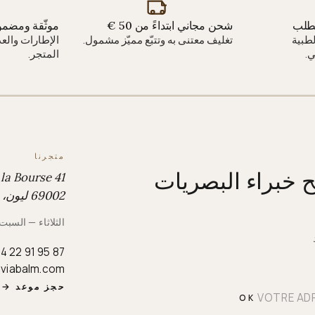
لطلب
شحن مجاني ابتداءً من 50 €
موثّقة ومضمو
طبية
تغليف معتنى به وتتبّع مميّز مشمول.
الإطارات والع
.
المتجر.
متجرنا
ح خبراء البصريات
41 rue de la Bourse
69002 ليون، فرنسا
الثلاثاء — السبت · 10:00 ص – 00
4 22 91 95 87
iviabalm.com
حجز موعد
→
OK