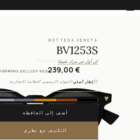
BOTTEGA VENETA
BV1253S
كن أول من يترك تقييمًا
239,00 €
,00 €
PRIX EXCLUSIF WEB
·
المورّد الرسمي للعلامة التجارية
إطار أصلي
s clair
اللون
أضف إلى الحافظة
التكييف مع نظري