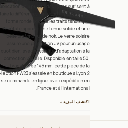
abrication et la pureté des lignes suffisent à
faire la différence, sans logo apparent. Ici, la
forme ronde adoucit les traits tandis que
l'acétate apporte une tenue solide et une
belle profondeur de noir. Le verre solaire
assure une protection UV pour un usage
quotidien, avec possibilité d'adaptation à la
correction visuelle. Disponible en taille 50,
branches de 145 mm, cette pièce de la
llection FW23 s'essaie en boutique à Lyon 2
 se commande en ligne, avec expédition en
France et à l'international.
اكتشف المزيد
↓