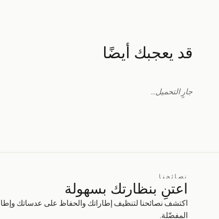
قد يعجبك أيضًا
جارٍ التحميل…
نصائحنا
اعتنِ بنظارتك بسهولة
اكتشف نصائحنا لتنظيف إطاراتك والحفاظ على عدساتك وإطال
المفضّلة.