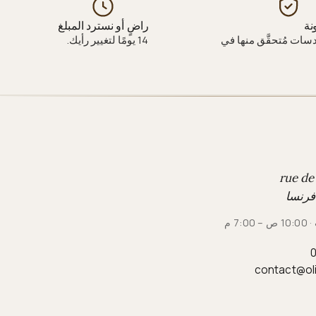
نة
راضٍ أو نسترد المبلغ
دسات مُتحقَّق منها في
14 يومًا لتغيير رأيك.
7: م
0
contact@ol