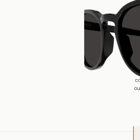
f
co
ou