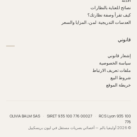
الأدلة
نصائح للعناية بالنظارات
كيف تقرأ وصفة نظارتك؟
العدسات التدريجية: لمن، المزايا والسعر
قانوني
إشعار قانوني
سياسة الخصوصية
ملفات تعريف الارتباط
شروط البيع
خريطة الموقع
OLIVIA BALM SAS
·
SIRET 935 100 776 00027
·
RCS Lyon 935 100
776
© 2026 أوليفيا بالم — أخصائي بصريات مستقل في ليون بريسكييل