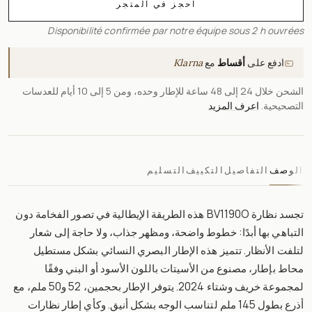
احجز في المتجر
Disponibilité confirmée par notre équipe sous 2 h ouvrées
ادفع على
أقساط
مع
Klarna
الشحن خلال 24 إلى 48 ساعة للإطار وحده، ومن 5 إلى 10 أيام للعدسات
التصحيحية.
اعرف المزيد
الوصف
التفاصيل
التكييف
التسليم
تجسد نظارة BV1190O هذه الطريقة الإيطالية في تصور الفخامة دون
التباهي بها أبدًا: خطوط واضحة، ومظهر جذاب، ولا حاجة إلى شعار
لتلفت الأنظار. تتميز هذه الإطار البصري النسائي بشكل مستطيل
محاط بإطار، مصنوع من الأسيتات باللون الأسود أو البني وفقًا
لمجموعة خريف وشتاء 2024. يتوفر الإطار بحجمين، 52 و50 ملم، مع
أذرع بطول 145 ملم لتناسب الوجه بشكل أنيق. وكأي إطار نظارات