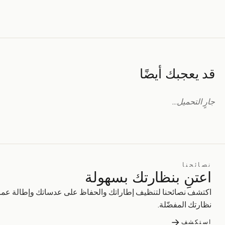
قد يعجبك أيضًا
جارٍ التحميل…
نصائحنا
اعتنِ بنظارتك بسهولة
اكتشف نصائحنا لتنظيف إطاراتك والحفاظ على عدساتك وإطالة عمر
نظارتك المفضّلة.
→
استكشف