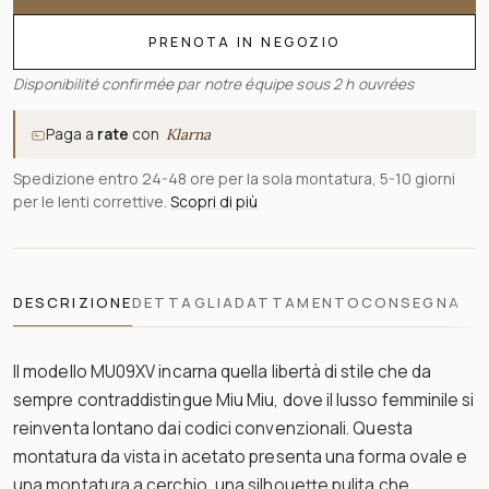
PRENOTA IN NEGOZIO
Disponibilité confirmée par notre équipe sous 2 h ouvrées
Paga a
rate
con
Klarna
Spedizione entro 24-48 ore per la sola montatura, 5-10 giorni
per le lenti correttive.
Scopri di più
DESCRIZIONE
DETTAGLI
ADATTAMENTO
CONSEGNA
Il modello MU09XV incarna quella libertà di stile che da
sempre contraddistingue Miu Miu, dove il lusso femminile si
reinventa lontano dai codici convenzionali. Questa
montatura da vista in acetato presenta una forma ovale e
una montatura a cerchio, una silhouette pulita che