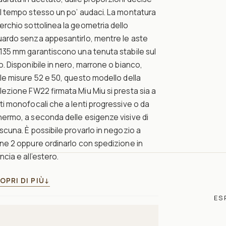
l tempo stesso un po’ audaci. La montatura
erchio sottolinea la geometria dello
uardo senza appesantirlo, mentre le aste
135 mm garantiscono una tenuta stabile sul
o. Disponibile in nero, marrone o bianco,
le misure 52 e 50, questo modello della
lezione FW22 firmata Miu Miu si presta sia a
ti monofocali che a lenti progressive o da
ermo, a seconda delle esigenze visive di
scuna. È possibile provarlo in negozio a
ne 2 oppure ordinarlo con spedizione in
ncia e all’estero.
OPRI DI PIÙ
↓
ES