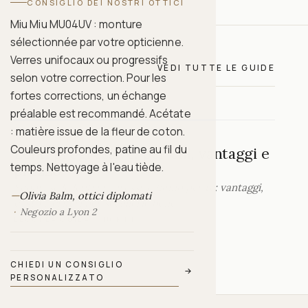
CONSIGLIO DEI NOSTRI OTTICI
Miu Miu MU04UV : monture
sélectionnée par votre opticienne.
Verres unifocaux ou progressifs
VEDI TUTTE LE GUIDE
selon votre correction. Pour les
fortes corrections, un échange
préalable est recommandé. Acétate
: matière issue de la fleur de coton.
LENTI CORRETTIVE
Couleurs profondes, patine au fil du
Lenti progressive: per chi, vantaggi e
temps. Nettoyage à l'eau tiède.
prezzo
Scopri se le lenti progressive fanno per te: vantaggi,
—
Olivia Balm, ottici diplomati
costo e criteri per sceglierle bene.
Negozio a Lyon 2
LEGGI LA GUIDA
·
10 MIN
CHIEDI UN CONSIGLIO
→
PERSONALIZZATO