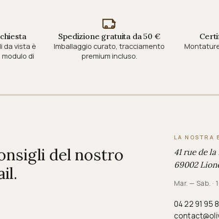
ichiesta
Spedizione gratuita da 50 €
Certi
i da vista è
Imballaggio curato, tracciamento
Montature 
modulo di
premium incluso.
LA NOSTRA 
consigli del nostro
41 rue de la
69002 Lione
il.
Mar. — Sab. ·
04 22 91 95 
contact@oli