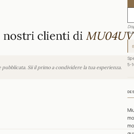
Dis
nostri clienti di
MU04UV
ouv
Spe
5-1
ubblicata. Sii il primo a condividere la tua esperienza.
DE
Miu
mod
mo
qua