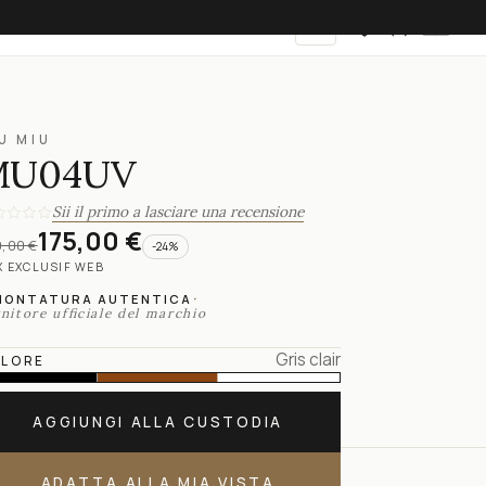
IT
U MIU
MU04UV
Sii il primo a lasciare una recensione
175,00 €
,00 €
-
24
%
X EXCLUSIF WEB
·
MONTATURA AUTENTICA
nitore ufficiale del marchio
Gris clair
LORE
AGGIUNGI ALLA CUSTODIA
ADATTA ALLA MIA VISTA