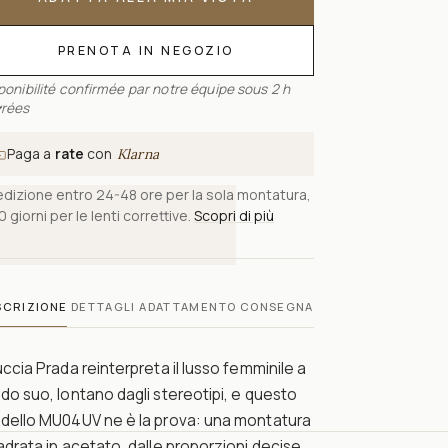
PRENOTA IN NEGOZIO
ponibilité confirmée par notre équipe sous 2 h
rées
Paga a
rate
con
Klarna
dizione entro 24-48 ore per la sola montatura,
0 giorni per le lenti correttive.
Scopri di più
SCRIZIONE
DETTAGLI
ADATTAMENTO
CONSEGNA
ccia Prada reinterpreta il lusso femminile a
o suo, lontano dagli stereotipi, e questo
dello MU04UV ne è la prova: una montatura
drata in acetato, dalle proporzioni decise