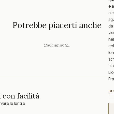
e a
a c
sg
Potrebbe piacerti anche
da 
vis
nel
Caricamento…
col
len
sch
cia
Lio
Fra
SC
 con facilità
vare le lenti e