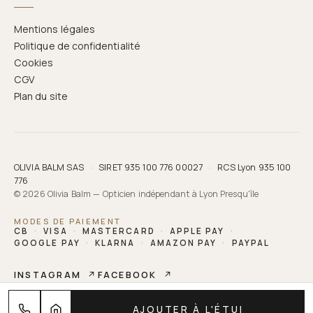
Mentions légales
Politique de confidentialité
Cookies
CGV
Plan du site
OLIVIA BALM SAS
·
SIRET 935 100 776 00027
·
RCS Lyon 935 100
776
© 2026 Olivia Balm — Opticien indépendant à Lyon Presqu'île
MODES DE PAIEMENT
CB
·
VISA
·
MASTERCARD
·
APPLE PAY
·
GOOGLE PAY
·
KLARNA
·
AMAZON PAY
·
PAYPAL
INSTAGRAM
↗
FACEBOOK
↗
OLIVIA BALM
AJOUTER À L'ÉTUI