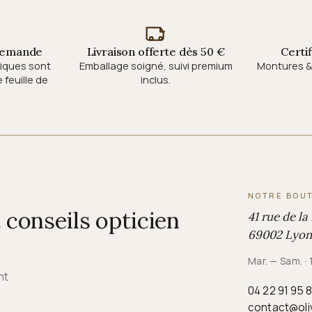
 demande
Livraison offerte dès 50 €
Certi
tiques sont
Emballage soigné, suivi premium
Montures & 
feuille de
inclus.
NOTRE BOU
conseils opticien
41 rue de la
69002 Lyon
Mar. — Sam. ·
nt
04 22 91 95 
contact@oli