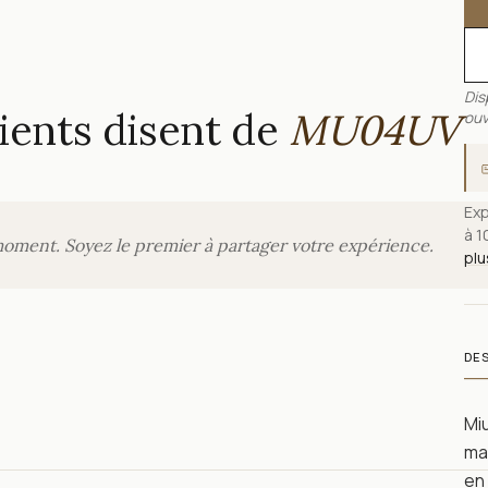
Dis
ients disent de
MU04UV
ouv
Exp
à 1
moment. Soyez le premier à partager votre expérience.
plu
DE
Miu
ma
en 