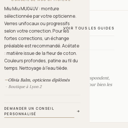
Miu Miu MU04UV : monture
sélectionnée par votre opticienne.
Verres unifocaux ou progressifs
VOIR TOUS LES GUIDES
selon votre correction. Pour les
fortes corrections, un échange
préalable est recommandé. Acétate
: matière issue de la fleur de coton.
VERRES CORRECTEURS
Couleurs profondes, patine au fil du
Verres progressifs : pour qui,
temps. Nettoyage à l'eau tiède.
avantages et prix
Savoir si les verres progressifs vous correspondent,
—
Olivia Balm, opticiens diplômés
leurs bénéfices, leur coût et les critères pour bien les
Boutique à Lyon 2
choisir.
LIRE LE GUIDE
·
10 MIN
DEMANDER UN CONSEIL
→
PERSONNALISÉ