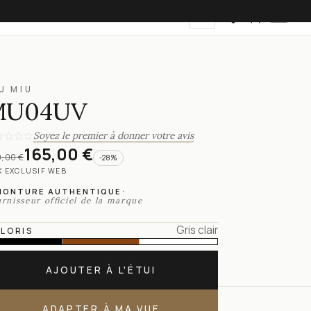
FR
U MIU
MU04UV
Soyez le premier à donner votre avis
165,00 €
,00 €
-
28
%
X EXCLUSIF WEB
·
MONTURE AUTHENTIQUE
rnisseur officiel de la marque
Gris clair
LORIS
AJOUTER À L'ÉTUI
ADAPTER À MA VUE