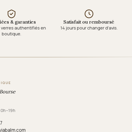
fiées & garanties
Satisfait ou remboursé
verres authentifiés en
14 jours pour changer d'avis.
boutique.
TIQUE
 Bourse
 10h–19h
87
viabalm.com