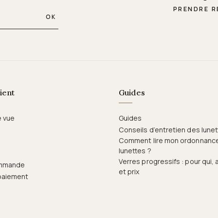
PRENDRE 
OK
ient
Guides
e vue
Guides
Conseils d’entretien des lune
Comment lire mon ordonnanc
lunettes ?
Verres progressifs : pour qui,
ommande
et prix
paiement