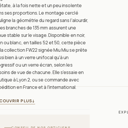
tate, à la fois nette et un peu insolente
ns ses proportions. Le montage cerclé
ligne la géométrie du regard sans l'alourdir,
 les branches de 135 mm assurent une
ue stable sur le visage. Disponible en noir,
n ou blanc, en tailles 52 et 50, cette pièce
la collection FW22 signée Miu Miu se prête
si bien à un verre unifocal qu'à un
gressif ou un verre écran, selon les
oins de vue de chacune. Elle s'essaie en
utique à Lyon 2, ou se commande avec
édition en France et à l'international.
COUVRIR PLUS
↓
EXP
CONSEIL DE NOS OPTICIENS