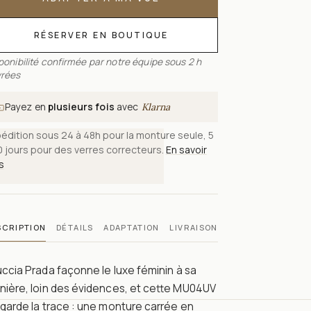
RÉSERVER EN BOUTIQUE
ponibilité confirmée par notre équipe sous 2 h
rées
Payez en
plusieurs fois
avec
Klarna
édition sous 24 à 48h pour la monture seule, 5
0 jours pour des verres correcteurs.
En savoir
s
SCRIPTION
DÉTAILS
ADAPTATION
LIVRAISON
ccia Prada façonne le luxe féminin à sa
nière, loin des évidences, et cette MU04UV
garde la trace : une monture carrée en