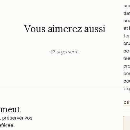
acé
da
sou
Vous aimerez aussi
et
ten
bru
de 
Chargement…
aus
pro
bes
bo
exp
DÉ
lement
, préserver vos
éférée.