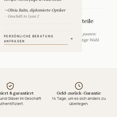
—
Olivia Balm, diplomierte Optiker
KORREKTIONSGLÄSER
Geschäft in Lyon 2
Gleitsichtgläser: für wen, Vorteile
und Preis
Erfahren Sie, ob Gleitsichtgläser zu Ihnen passen:
PERSÖNLICHE BERATUNG
→
Vorteile, Kosten und Kriterien für die richtige Wahl.
ANFRAGEN
RATGEBER LESEN
·
10 MIN
ziert & garantiert
Geld-zurück-Garantie
und Gläser im Geschäft
14 Tage, um es sich anders zu
thentifiziert.
überlegen.