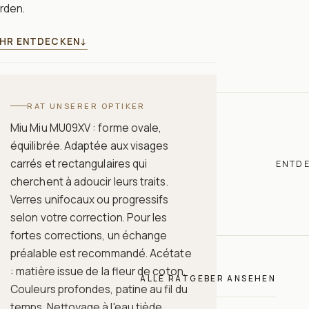
rden.
HR ENTDECKEN
↓
RAT UNSERER OPTIKER
Miu Miu MU09XV : forme ovale,
équilibrée. Adaptée aux visages
carrés et rectangulaires qui
ENTD
cherchent à adoucir leurs traits.
Verres unifocaux ou progressifs
selon votre correction. Pour les
fortes corrections, un échange
préalable est recommandé. Acétate
: matière issue de la fleur de coton.
ALLE RATGEBER ANSEHEN
Couleurs profondes, patine au fil du
temps. Nettoyage à l'eau tiède.