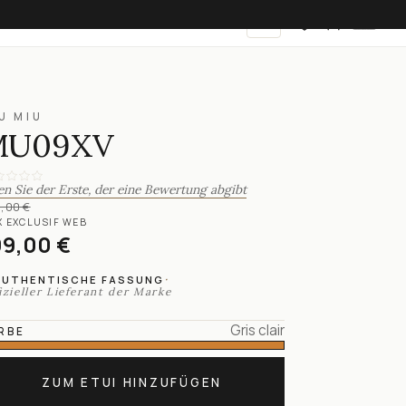
DE
U MIU
MU09XV
en Sie der Erste, der eine Bewertung abgibt
,00 €
X EXCLUSIF WEB
99,00 €
·
AUTHENTISCHE FASSUNG
izieller Lieferant der Marke
Gris clair
RBE
ZUM ETUI HINZUFÜGEN