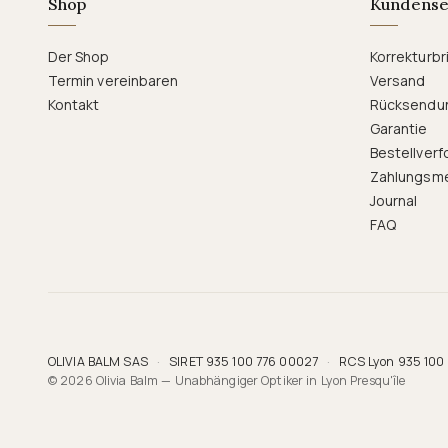
Shop
Kundense
Der Shop
Korrekturbri
Termin vereinbaren
Versand
Kontakt
Rücksendu
Garantie
Bestellverf
Zahlungsm
Journal
FAQ
OLIVIA BALM SAS
·
SIRET 935 100 776 00027
·
RCS Lyon 935 100
© 2026 Olivia Balm — Unabhängiger Optiker in Lyon Presqu'île