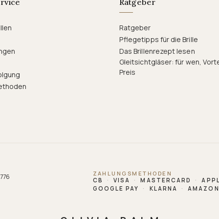
rvice
Ratgeber
llen
Ratgeber
Pflegetipps für die Brille
ngen
Das Brillenrezept lesen
Gleitsichtgläser: für wen, Vort
Preis
olgung
ethoden
ZAHLUNGSMETHODEN
 776
CB
·
VISA
·
MASTERCARD
·
APPL
GOOGLE PAY
·
KLARNA
·
AMAZON