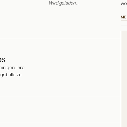
Wird geladen…
we
ME
os
inigen, Ihre
gsbrille zu