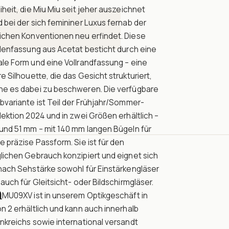
iheit, die Miu Miu seit jeher auszeichnet
 bei der sich femininer Luxus fernab der
lichen Konventionen neu erfindet. Diese
llenfassung aus Acetat besticht durch eine
le Form und eine Vollrandfassung – eine
re Silhouette, die das Gesicht strukturiert,
ne es dabei zu beschweren. Die verfügbare
bvariante ist Teil der Frühjahr/Sommer-
lektion 2024 und in zwei Größen erhältlich –
und 51 mm – mit 140 mm langen Bügeln für
e präzise Passform. Sie ist für den
lichen Gebrauch konzipiert und eignet sich
nach Sehstärke sowohl für Einstärkengläser
 auch für Gleitsicht- oder Bildschirmgläser.
n
 MU09XV ist in unserem Optikgeschäft in
n 2 erhältlich und kann auch innerhalb
nkreichs sowie international versandt