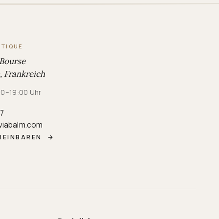
UTIQUE
 Bourse
 Frankreich
:00–19:00 Uhr
87
viabalm.com
REINBAREN
→