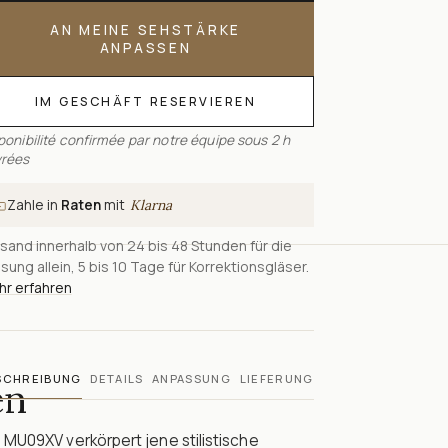
AN MEINE SEHSTÄRKE
ANPASSEN
IM GESCHÄFT RESERVIEREN
ponibilité confirmée par notre équipe sous 2 h
rées
Zahle in
Raten
mit
Klarna
sand innerhalb von 24 bis 48 Stunden für die
sung allein, 5 bis 10 Tage für Korrektionsgläser.
r erfahren
SCHREIBUNG
DETAILS
ANPASSUNG
LIEFERUNG
en
 MU09XV verkörpert jene stilistische