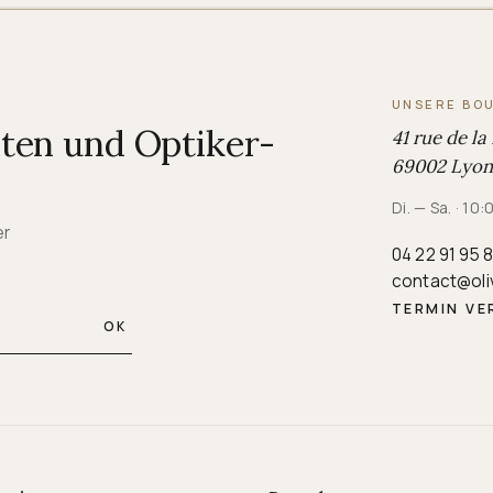
UNSERE BO
iten und Optiker-
41 rue de la
69002 Lyon,
Di. — Sa. · 10
er
04 22 91 95 
contact@oli
TERMIN VE
OK