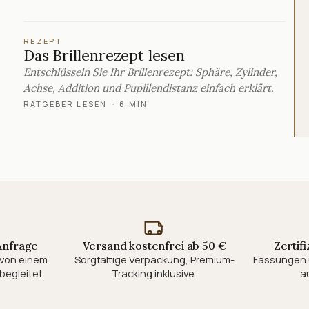
REZEPT
Das Brillenrezept lesen
Entschlüsseln Sie Ihr Brillenrezept: Sphäre, Zylinder,
Achse, Addition und Pupillendistanz einfach erklärt.
RATGEBER LESEN
·
6 MIN
 Anfrage
Versand kostenfrei ab 50 €
Zertifi
d von einem
Sorgfältige Verpackung, Premium-
Fassungen 
begleitet.
Tracking inklusive.
au