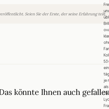
Fre
und
ffentlicht. Seien Sie der Erste, der seine Erfahrung teilt.
üb
Bri
ova
kla
oh
Far
Kol
53 
ein
täg
je 
als
Das könnte Ihnen auch gefalle
Die
Lyo
Fra