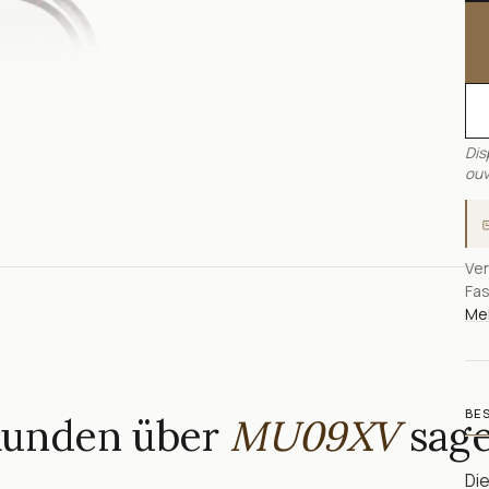
Dis
ouv
Ver
Fas
Meh
BE
Kunden über
MU09XV
sag
Die