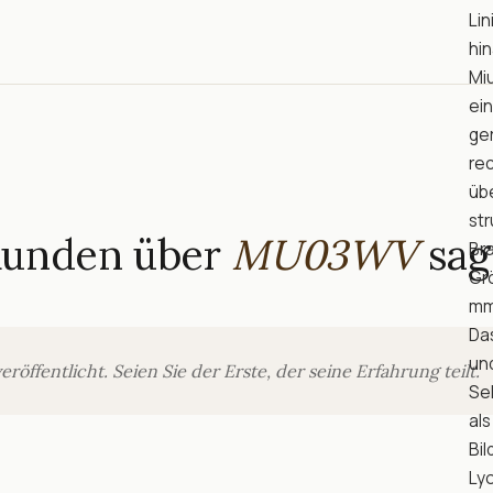
Lin
hi
Mi
ei
ger
rec
übe
str
Kunden über
MU03WV
sag
Bra
Gr
mm
Da
und
ffentlicht. Seien Sie der Erste, der seine Erfahrung teilt.
Se
als
Bil
Lyo