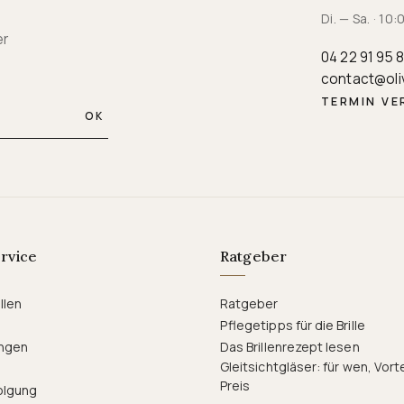
Di. — Sa. · 10
er
04 22 91 95 
contact@oli
TERMIN VE
OK
rvice
Ratgeber
llen
Ratgeber
Pflegetipps für die Brille
ngen
Das Brillenrezept lesen
Gleitsichtgläser: für wen, Vort
Preis
olgung