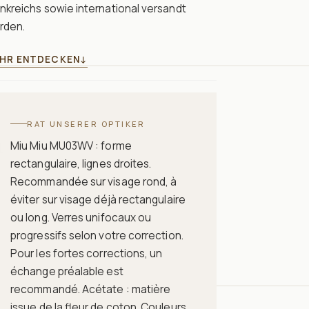
nkreichs sowie international versandt
rden.
HR ENTDECKEN
↓
RAT UNSERER OPTIKER
n
Miu Miu MU03WV : forme
rectangulaire, lignes droites.
Recommandée sur visage rond, à
éviter sur visage déjà rectangulaire
ou long. Verres unifocaux ou
progressifs selon votre correction.
Pour les fortes corrections, un
échange préalable est
recommandé. Acétate : matière
issue de la fleur de coton. Couleurs