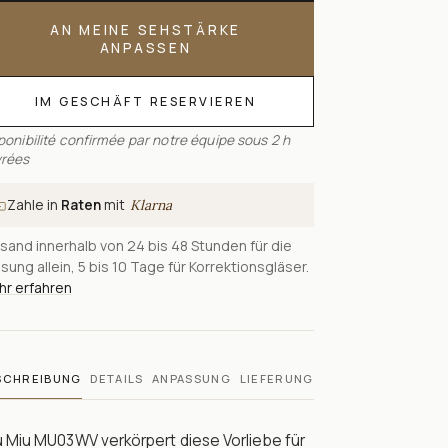
AN MEINE SEHSTÄRKE
ANPASSEN
IM GESCHÄFT RESERVIEREN
ponibilité confirmée par notre équipe sous 2 h
rées
Zahle in
Raten
mit
Klarna
sand innerhalb von 24 bis 48 Stunden für die
sung allein, 5 bis 10 Tage für Korrektionsgläser.
r erfahren
SCHREIBUNG
DETAILS
ANPASSUNG
LIEFERUNG
 Miu MU03WV verkörpert diese Vorliebe für