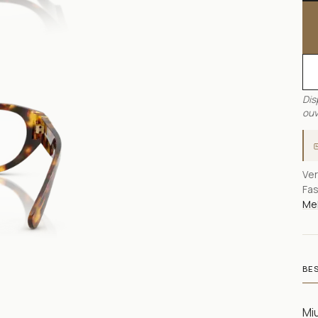
Dis
ouv
Ver
Fas
Meh
BE
Miu