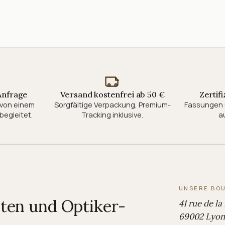
 Anfrage
Versand kostenfrei ab 50 €
Zertifi
d von einem
Sorgfältige Verpackung, Premium-
Fassungen 
begleitet.
Tracking inklusive.
au
UNSERE BO
iten und Optiker-
41 rue de la
69002 Lyon,