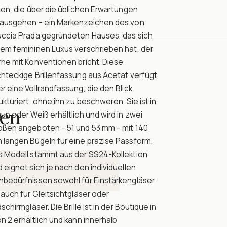
ien, die über die üblichen Erwartungen
nausgehen – ein Markenzeichen des von
uccia Prada gegründeten Hauses, das sich
nem femininen Luxus verschrieben hat, der
ne mit Konventionen bricht. Diese
hteckige Brillenfassung aus Acetat verfügt
r eine Vollrandfassung, die den Blick
ukturiert, ohne ihn zu beschweren. Sie ist in
en
un oder Weiß erhältlich und wird in zwei
ößen angeboten – 51 und 53 mm – mit 140
 langen Bügeln für eine präzise Passform.
s Modell stammt aus der SS24-Kollektion
 eignet sich je nach den individuellen
hbedürfnissen sowohl für Einstärkengläser
 auch für Gleitsichtgläser oder
dschirmgläser. Die Brille ist in der Boutique in
n 2 erhältlich und kann innerhalb