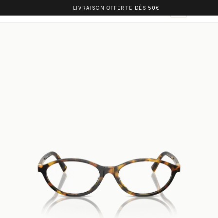
LIVRAISON OFFERTE DÈS 50€
OLIVIA BALM
AR