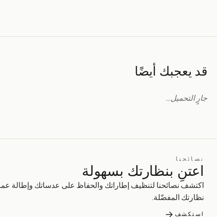
قد يعجبك أيضًا
جارٍ التحميل…
نصائحنا
اعتنِ بنظارتك بسهولة
اكتشف نصائحنا لتنظيف إطاراتك والحفاظ على عدساتك وإطالة عمر
نظارتك المفضّلة.
→
استكشف