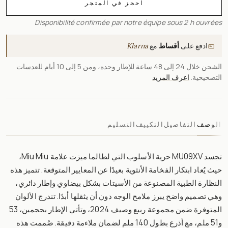
احجز في المتجر
Disponibilité confirmée par notre équipe sous 2 h ouvrées
ادفع على
أقساط
مع
Klarna
الشحن خلال 24 إلى 48 ساعة للإطار وحده، ومن 5 إلى 10 أيام للعدسات
التصحيحية.
اعرف المزيد
الوصف
التفاصيل
التكييف
التسليم
تجسد MU09XV حرية الأسلوب التي لطالما ميزت علامة Miu Miu،
حيث يُعاد ابتكار الفخامة الأنثوية بعيدًا عن المعايير المتوقعة. تتميز هذه
النظارة الطبية المصنوعة من الأسيتات بشكل بيضاوي وإطار دائري،
وهي تصميم واضح يبرز ملامح الوجه دون أن يثقلها أبدًا. تندرج الألوان
المتوفرة ضمن مجموعة ربيع وصيف 2024، وتأتي الإطار بحجمين، 53
و51 ملم، مع أذرع بطول 140 ملم لضمان ملاءمة دقيقة. صُممت هذه