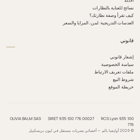
الأدلة
نصائح للعناية بالنظارات
كيف تقرأ وصفة نظارتك؟
العدسات التدريجية: لمن، المزايا والسعر
قانوني
إشعار قانوني
سياسة الخصوصية
ملفات تعريف الارتباط
شروط البيع
خريطة الموقع
OLIVIA BALM SAS
·
SIRET 935 100 776 00027
·
RCS Lyon 935 100
776
© 2026 أوليفيا بالم — أخصائي بصريات مستقل في ليون بريسكييل