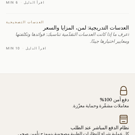
اقرأ الدليل
·
6 MIN
العدسات التصحيحية
العدسات التدريجية: لمن، المزايا والسعر
اعرف ما إذا كانت العدسات التقدّمية تناسبك: فوائدها وتكلفتها
ومعايير اختيارها جيدًا.
اقرأ الدليل
·
10 MIN
دفع آمن 100%
معاملات مشفّرة وحماية معزّزة.
نظام الدفع المباشر عند الطلب
كل عملية شراء للنظارات الطبية مصحوبة بنموذج تأمين صحي.