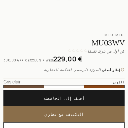
MIU MIU
MU03WV
كن أول من يترك تقييمًا
229,00 €
300,00 €
PRIX EXCLUSIF WEB
·
المورّد الرسمي للعلامة التجارية
إطار أصلي
Gris clair
اللون
أضف إلى الحافظة
التكييف مع نظري