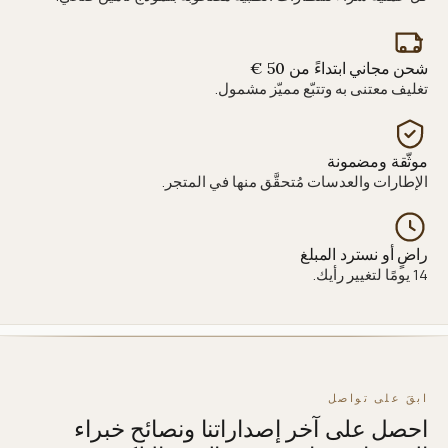
شحن مجاني ابتداءً من 50 €
تغليف معتنى به وتتبّع مميّز مشمول.
موثّقة ومضمونة
الإطارات والعدسات مُتحقَّق منها في المتجر.
راضٍ أو نسترد المبلغ
14 يومًا لتغيير رأيك.
ابقَ على تواصل
احصل على آخر إصداراتنا ونصائح خبراء